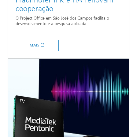
Fraunhofer IPK e ITA renovam
cooperação
O Project Office em São José dos Campos facilita o
desenvolvimento e a pesquisa aplicada.
MAIS