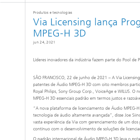
2022
Produtos e tecnologias
Via Licensing lança Pr
2021
MPEG-H 3D
jun 24, 2021
2020
2019
Líderes inovadores da indústria fazem parte do Pool de
2018
SÃO FRANCISCO, 22 de junho de 2021 – A Via Licensing C
patentes de Áudio MPEG-H 3D com oito membros participan
Royal Philips, Sony Group Corp., VoiceAge e WILUS. O 
2017
MPEG-H 3D essenciais padrão em termos justos e razoáve
“A nova plataforma de licenciamento de Áudio MPEG-H 3
tecnologia de áudio altamente avançada”, disse Joe Siino
vasta experiência da Via com gerenciamento de um do
contínuo com o desenvolvimento de soluções de licenc
O padrão internacional de Áudio MPEG-H 3D leva o próx