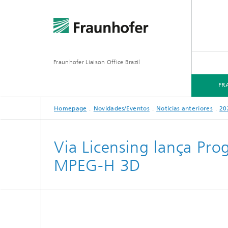
Fraunhofer Liaison Office Brazil
FR
Homepage
Novidades/Eventos
Notícias anteriores
20
FRAUNHOFER NO BRASIL
ÁREAS FOCO
NOVIDADES/EVENTOS
Via Licensing lança Pr
MPEG-H 3D