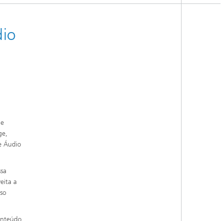
dio
de
ge,
e Áudio
ssa
eita a
so
onteúdo