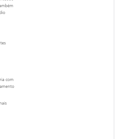
 também
dio
tes
eria com
ciamento
mais