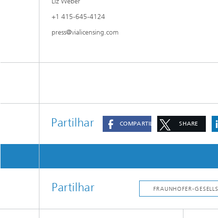
Liz Weber
+1 415-645-4124
press@vialicensing.com
Partilhar
COMPARTILHAR
SHARE
Partilhar