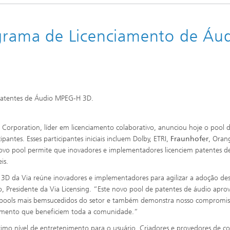
ograma de Licenciamento de Áu
 Patentes de Áudio MPEG-H 3D.
orporation, líder em licenciamento colaborativo, anunciou hoje o pool 
tes. Esses participantes iniciais incluem Dolby, ETRI,
Fraunhofer
, Oran
novo pool permite que inovadores e implementadores licenciem patentes d
is.
D da Via reúne inovadores e implementadores para agilizar a adoção de
, Presidente da Via Licensing. “Este novo pool de patentes de áudio aprov
s pools mais bemsucedidos do setor e também demonstra nosso compromis
iamento que beneficiem toda a comunidade.”
imo nível de entretenimento para o usuário. Criadores e provedores de c