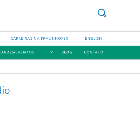
CARREIRAS NA FRAUNHOFER
ENGLISH
IDADES/EVENTOS
BLOG
CONTATO
[X]
[X]
[X]
dio