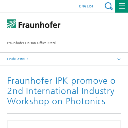
ENGLISH
Fraunhofer Liaison Office Brazil
Onde estou?
Homepage
Fraunhofer IPK promove o
Novidades/Eventos
Notícias anteriores
2nd International Industry
2019
Workshop on Photonics