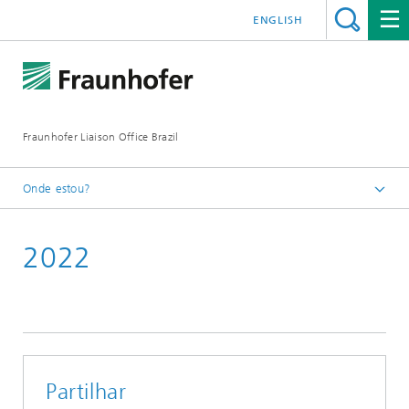
ENGLISH
Fraunhofer Liaison Office Brazil
Onde estou?
Homepage
2022
Novidades/Eventos
Notícias anteriores
Partilhar