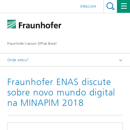
ENGLISH
Fraunhofer Liaison Office Brazil
Onde estou?
Homepage
Fraunhofer ENAS discute
Novidades/Eventos
Notícias anteriores
sobre novo mundo digital
2019
na MINAPIM 2018